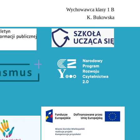
ności cyfrowej dla strony internetowej
 Ósmoklasisty
Wychowawca klasy 1 B
yki zdrowotnej
llenge SP15 vs Appelshaw St. Peter's
K. Bukowska
szłości