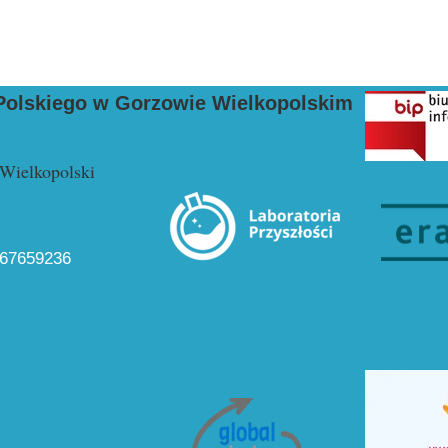
Deklaracja dostęp
Dla
Gabinet profilakt
Cha
Kompetencje Przy
Polskiego w Gorzowie Wielkopolskim
 Wielkopolski
67659236