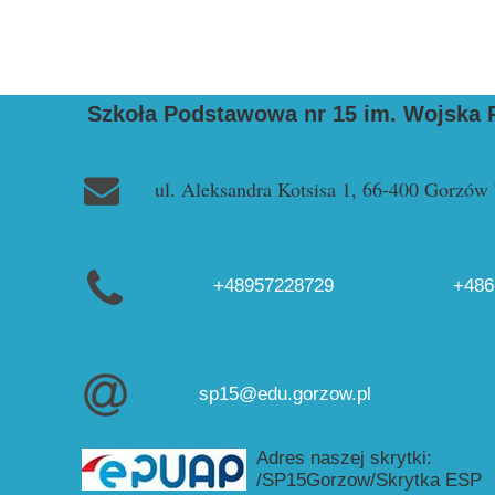
Szkoła Podstawowa nr 15 im. Wojska 
ul. Aleksandra Kotsisa 1, 66-400 Gorzów
+48957228729
+486
sp15@edu.gorzow.pl
Adres naszej skrytki:
/SP15Gorzow/Skrytka ESP