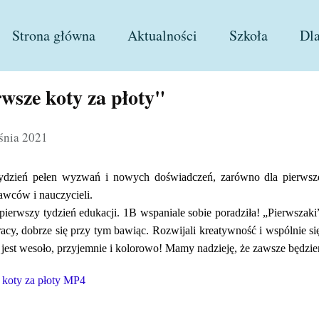
Strona główna
Aktualności
Szkoła
Dl
Historia szkoły
Pla
wsze koty za płoty"
Symbole szkoły
Szk
Patron
Zaj
śnia 2021
Kadra
Zaj
ydzień pełen wyzwań i nowych doświadczeń, zarówno dla pierwszok
45. Gorzowska Dr
Dod
ców i nauczycieli.
Prawo szkolne
Sta
pierwszy tydzień edukacji. 1B wspaniale sobie poradziła! „Pierwszak
acy, dobrze się przy tym bawiąc. Rozwijali kreatywność i wspólnie si
Przedmiotowe oce
Kon
 jest wesoło, przyjemnie i kolorowo! Mamy nadzieję, że zawsze będzi
Wewnątrzszkolny
Log
 koty za płoty MP4
Podręczniki i mat
Pot