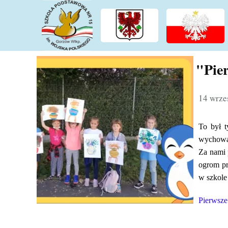
"Pier
14 wrze
To był t
wychowaw
Za nami 
ogrom pr
w szkole
Pierwsze