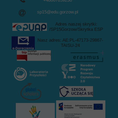
+48667659236
+48957228729
sp15@edu.gorzow.pl
Adres naszej skrytki:
/SP15Gorzow/Skrytka ESP
Nasz adres: AE:PL-47173-29867-
TAISU-24