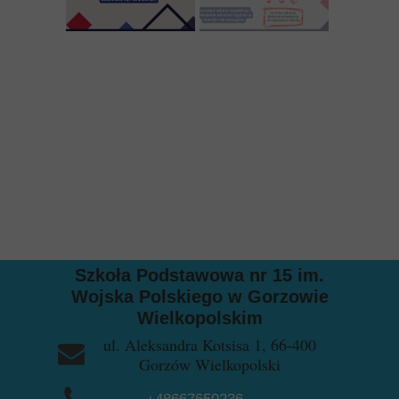
Szkoła Podstawowa nr 15 im.
Wojska Polskiego w Gorzowie
Wielkopolskim
ul. Aleksandra Kotsisa 1, 66-400
Gorzów Wielkopolski