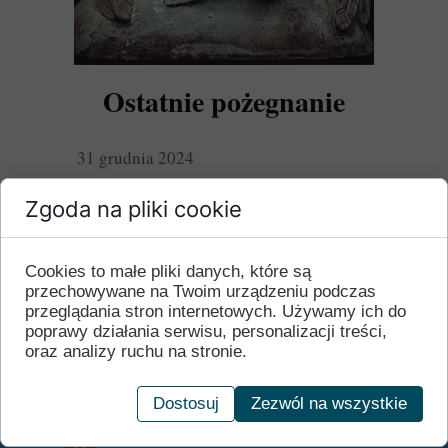
Ostatnie pożegnanie
31 grudnia 2024
Zgoda na pliki cookie
Z głębokim smutkiem informujemy o śmierci nauczycielki i
wicedyrektora naszej szkoły, pani Marii Zaczyńskiej. Jej
oddanie edukacji i wkład w rozwój naszej szkoły na
zawsze pozostaną w pamięci. Niech spoczywa w pokoju.
Cookies to małe pliki danych, które są
W tym trudnym czasie składamy serdeczne kondolencje
przechowywane na Twoim urządzeniu podczas
rodzinie i bliskim pani Marii.
przeglądania stron internetowych. Używamy ich do
poprawy działania serwisu, personalizacji treści,
oraz analizy ruchu na stronie.
Szkoła Podstawowa nr 15 im.
Wojska Polskiego w Gorzowie
Wielkopolskim
Dostosuj
Zezwól na wszystkie
ul. Aleksandra Kotsisa 1, 66-400