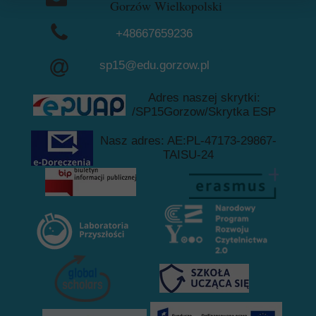
Gorzów Wielkopolski
+48667659236
+48957228729
sp15@edu.gorzow.pl
Adres naszej skrytki:
/SP15Gorzow/Skrytka ESP
Nasz adres: AE:PL-47173-29867-
TAISU-24