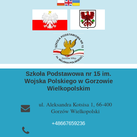
Szkoła Podstawowa nr 15 im.
Wojska Polskiego w Gorzowie
Wielkopolskim
ul. Aleksandra Kotsisa 1, 66-400
Gorzów Wielkopolski
+48667659236
+48957228729