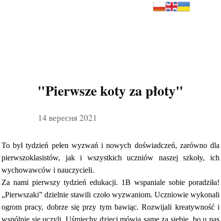
"Pierwsze koty za płoty"
14 вересня 2021
To był tydzień pełen wyzwań i nowych doświadczeń, zarówno dla
pierwszoklasistów, jak i wszystkich uczniów naszej szkoły, ich
wychowawców i nauczycieli.
Za nami pierwszy tydzień edukacji. 1B wspaniale sobie poradziła!
„Pierwszaki” dzielnie stawili czoło wyzwaniom. Uczniowie wykonali
ogrom pracy, dobrze się przy tym bawiąc. Rozwijali kreatywność i
wspólnie się uczyli.
Uśmiechy dzieci mówią same za siebie, bo u nas