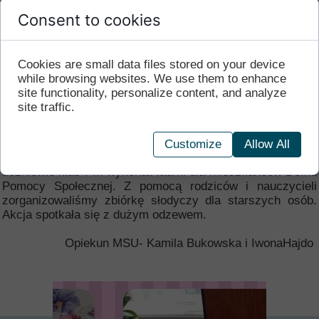
Niechaj oczu Waszych
ciepło darzy blaskiem niczym niebo.
Consent to cookies
Żyjcie długo, jak najdłużej
i humory niech Wam służą.
Niech ta jesień życia złota
Cookies are small data files stored on your device
zaoszczędzi Wam kłopotów,
while browsing websites. We use them to enhance
niech spod nóg usuwa kłody,
site functionality, personalize content, and analyze
byście wciąż się czuli młodo.
site traffic.
Jadwiga Zgliszewska
W ostatnim tygodniu października w naszej szkole,
Customize
Allow All
obchodziliśmy Europejski Tydzień Seniora. Wszyscy
uczniowie klas I-III wykonali laurki dla mieszkańców Domu
Pomocy Społecznej. Z pomocą rodziców i nauczycieli
zorganizowaliśmy zbiórkę słodyczy dla starszych osób.
Akcja spotkała się z dużym odzewem.
Opiekun MSU- Kamila Bukowska i IwonaHajdo