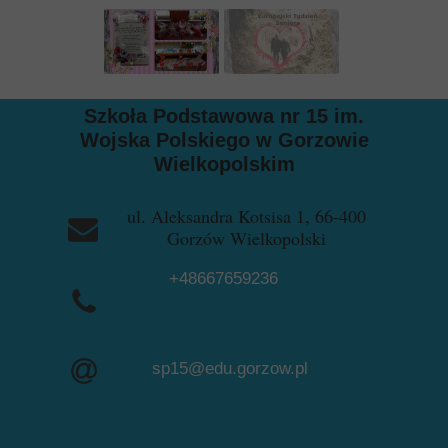
Szkoła Podstawowa nr 15 im.
Wojska Polskiego w Gorzowie
Wielkopolskim
ul. Aleksandra Kotsisa 1, 66-400
Gorzów Wielkopolski
+48667659236
+48957228729
sp15@edu.gorzow.pl