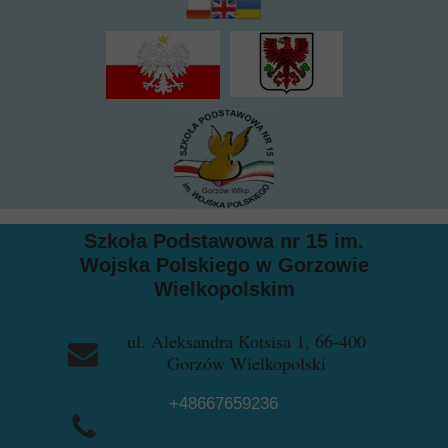
Szkoła Podstawowa nr 15 im.
Wojska Polskiego w Gorzowie
Wielkopolskim
ul. Aleksandra Kotsisa 1, 66-400
Gorzów Wielkopolski
+48667659236
+48957228729