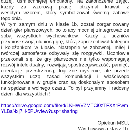
dużej, uśmiechniętej emotikony. Na zakończenie zajęć,
każdy za wzorową pracę, otrzymał krawat z
wesołym wzorem, który symbolizował świetną zabawę
tego dnia.
W tym samym dniu w klasie 1b, został zorganizowany
dzień gier planszowych, po to aby mocniej zintegrować ze
sobą wszystkich wychowanków. Każdy z uczniów
przyniósł swoją ulubioną grę, którą zaprezentował kolegom
i koleżankom w klasie. Następnie w zabawnej, miłej i
twórczej atmosferze odbywały się rozgrywki. Uczniowie
przekonali się, że gry planszowe nie tylko wspomagają
rozwój intelektualny, rozwijają spostrzegawczość, pamięć,
orientację przestrzenną, logiczne myślenie, ale przede
wszystkim uczą zasad komunikacji i właściwego
funkcjonowania w grupie oraz są doskonałym sposobem
na spędzanie wolnego czasu. To był przyjemny i radosny
dzień dla wszystkich !
https://drive.google.com/file/d/1KHWVZMTCi0zTFXXrPwm
YLBaNxj7H-5PU/view?usp=sharing
Opiekun MSU,
Wychowawca klasy 1b,