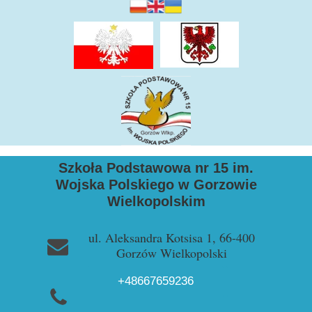
Szkoła Podstawowa nr 15 im.
Wojska Polskiego w Gorzowie
Wielkopolskim
ul. Aleksandra Kotsisa 1, 66-400
Gorzów Wielkopolski
+48667659236
+48957228729