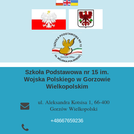
Szkoła Podstawowa nr 15 im.
Wojska Polskiego w Gorzowie
Wielkopolskim
ul. Aleksandra Kotsisa 1, 66-400
Gorzów Wielkopolski
+48667659236
+48957228729