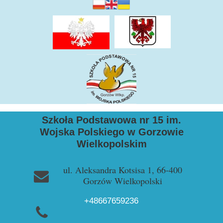
Szkoła Podstawowa nr 15 im.
Wojska Polskiego w Gorzowie
Wielkopolskim
ul. Aleksandra Kotsisa 1, 66-400
Gorzów Wielkopolski
+48667659236
+48957228729